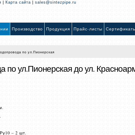
я
|
Карта сайта
|
sales@sintezpipe.ru
ании
Производство
Продукция
Прайс-листы
Сертификат
одопровода по ул.Пионерская
 по ул.Пионерская до ул. Красноар
м.
.
Ру10 – 2 шт.