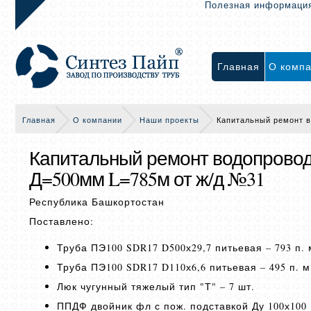
Полезная информаци
Главная
О комп
Главная
О компании
Наши проекты
Капитальный ремонт в
Капитальный ремонт водопровода
Д=500мм L=785м от ж/д №31
Республика Башкортостан
Поставлено:
Труба ПЭ100 SDR17 D500х29,7 питьевая – 793 п. 
Труба ПЭ100 SDR17 D110х6,6 питьевая – 495 п. м
Люк чугунный тяжелый тип "Т" – 7 шт.
ППДФ двойник фл с пож. подставкой Ду 100х100 