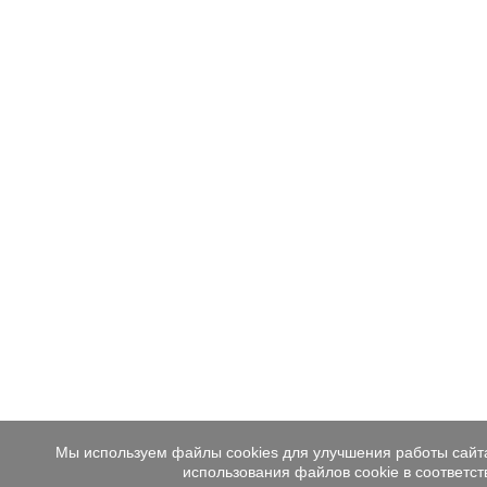
ООО «Синтез Пайп»
428000
Чувашская республик
Мы используем файлы cookies для улучшения работы сайта
Московский просп., 43
использования файлов cookie в соответс