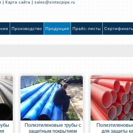
я
|
Карта сайта
|
sales@sintezpipe.ru
ании
Производство
Продукция
Прайс-листы
Сертификат
рубы
Полиэтиленовые трубы с
Полиэтиленовы
ия
защитным покрытием
для защиты к