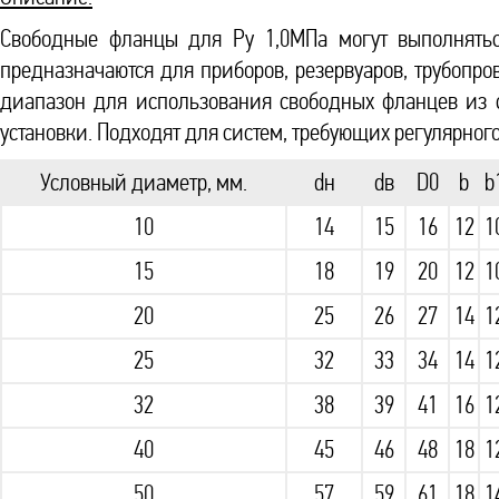
Свободные фланцы для Ру 1,0МПа могут выполняться
предназначаются для приборов, резервуаров, трубопр
диапазон для использования свободных фланцев из ст
установки. Подходят для систем, требующих регулярног
Условный диаметр, мм.
dн
dв
D0
b
b
10
14
15
16
12
1
15
18
19
20
12
1
20
25
26
27
14
1
25
32
33
34
14
1
32
38
39
41
16
1
40
45
46
48
18
1
50
57
59
61
18
1