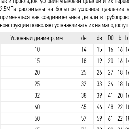
так и прокладок, условия упаковки деталей и их перево
2,5МПа рассчитаны на большое условное давление в
применяться как соединительные детали в трубопровод
конструкции позволяет устанавливать их на малодоступ
Условный диаметр, мм.
dн
dв
D0
b
b
10
14
15
16
16
1
15
18
19
20
16
1
20
25
26
27
18
1
25
32
33
34
18
1
32
38
39
41
20
1
40
45
46
48
22
1
50
57
59
61
22
1